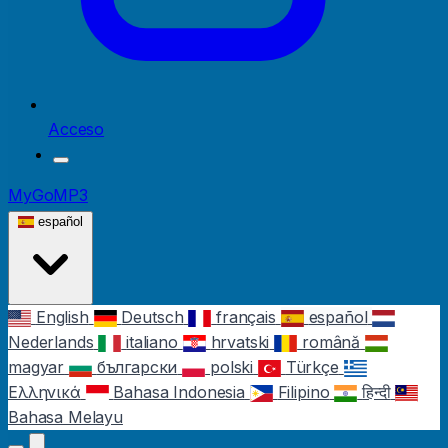
Acceso
MyGoMP3
español
English
Deutsch
français
español
Nederlands
italiano
hrvatski
română
magyar
български
polski
Türkçe
Ελληνικά
Bahasa Indonesia
Filipino
हिन्दी
Bahasa Melayu